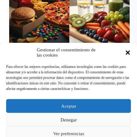
Gestionar el consentimiento de
las cookies
Los alimentos procesados son una de las causas más
Para ofrecer las mejores experiencias, utilizamos tecnologías como las cookies para
importantes de que estemos gordos y nos cueste
almacenar y/o acceder a la información del dispositivo. El consentimiento de estas
perder peso pues están llenos de grasa y sodio. Si
tecnologías nos permitirá procesar datos como el comportamiento de navegación o las
quieres perder peso, lo primero que tienes que hacer
identificaciones únicas en este sitio. No consentir o retirar el consentimiento, puede
es cambiar los alimentos…
afectar negativamente a ciertas características y funciones.
santiago villarino
Usamos cookies en nuestro sitio web para brindarle la
Aceptar
experiencia más relevante recordando sus preferencias y visitas
repetidas. Al hacer clic en "Aceptar", acepta el uso de TODAS
Denegar
las cookies.
ANTERIOR
SIGUIENTE
Do not sell my personal information
.
Ver preferencias