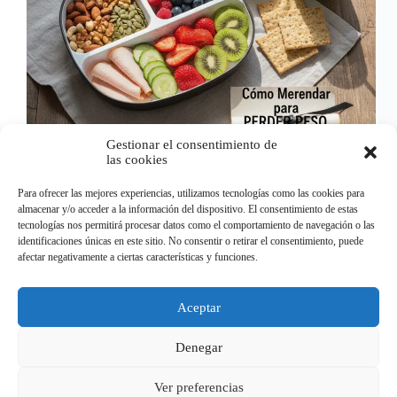
Gestionar el consentimiento de
las cookies
Una de las estrategias que mejor funciona para
Para ofrecer las mejores experiencias, utilizamos tecnologías como las cookies para
elevar el metabolismo y perder peso es comer 5
almacenar y/o acceder a la información del dispositivo. El consentimiento de estas
veces al día. Recuerdas cuando eras niño y tomabas
tecnologías nos permitirá procesar datos como el comportamiento de navegación o las
la merienda todos los días y estabas bien y no
identificaciones únicas en este sitio. No consentir o retirar el consentimiento, puede
necesitabas perder peso ?
afectar negativamente a ciertas características y funciones.
santiago villarino
Usamos cookies en nuestro sitio web para brindarle la
Aceptar
experiencia más relevante recordando sus preferencias y visitas
repetidas. Al hacer clic en "Aceptar", acepta el uso de TODAS
Denegar
las cookies.
ANTERIOR
SIGUIENTE
Do not sell my personal information
.
Ver preferencias